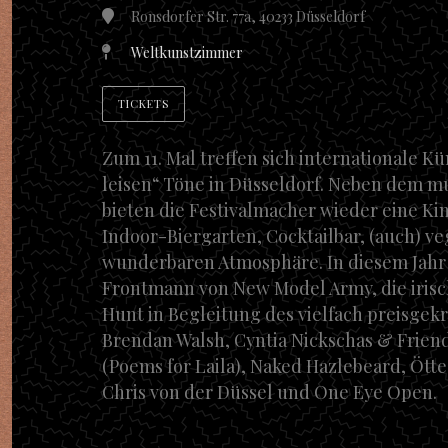
Ronsdorfer Str. 77a, 40233 Düsseldorf
Weltkunstzimmer
TICKETS
Zum 11. Mal treffen sich internationale Kü
leisen“ Töne in Düsseldorf. Neben dem 
bieten die Festivalmacher wieder eine K
Indoor-Biergarten, Cocktailbar, (auch) ve
wunderbaren Atmosphäre. In diesem Jahr d
Frontmann von New Model Army, die irisc
Hunt in Begleitung des vielfach preisgekr
Brendan Walsh, Cyntia Nickschas & Frien
(Poems for Laila), Naked Hazlebeard, Ött
Chris von der Düssel und One Eye Open.