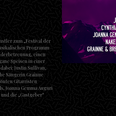
nstler zum „Festival der
musikalischen Programm
inderbetreuung, einen
gane Speisen in einer
abei: Justin Sullivan,
he Sängerin Grainne
önten Gitarristen
ds, Joanna Gemma Auguri
e und die „Gastgeber“